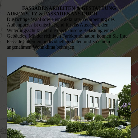
FAS­SADEN­ARBEITEN & GESTALTUNG
AUßENPUTZ & FASSADENANSTRICH
Die richtige Wahl sowie eine akkurate Verarbeitung des
Außenputzes ist entscheidend für das Aussehen, den
Witterungsschutz und die mechanische Belastung eines
Gebäudes. Mit der richtigen Farbkombination können Sie Ihre
Fassade außerdem individuell gestalten und zu einem
angenehmen Wohnklima beitragen.